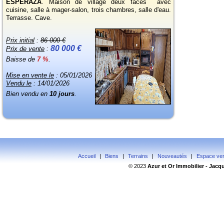
ESPERAZA
. Maison de village deux faces avec
cuisine, salle à mager-salon, trois chambres, salle d'eau.
Terrasse. Cave.
Prix initial
:
86 000 €
80 000 €
Prix de vente
:
Baisse de
7 %
.
Mise en vente le
: 05/01/2026
Vendu le
: 14/01/2026
Bien vendu en
10 jours
.
Accueil
|
Biens
|
Terrains
|
Nouveautés
|
Espace ve
© 2023
Azur
et Or Immobilier - Jac