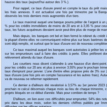
hausse des taux (aujourd’hui autour des 3 %.).
Pour
rappel, ce taux d'usure prend en compte le taux du prêt mais
les frais annexes. Il est actualisé une fois par trimestre par la Ba
observés les trois derniers mois augmentés d'un tiers.
Le
taux maximal auquel une banque pourra prêter de l’argent à un pa
% pour les crédits immobiliers de moins de 20 ans et à 3,05 % pour ce
taux, les futurs acquéreurs devaient avoir peut-être plus de marge de m
Mais
depuis, les banques ont bel et bien fermé le robinet du crédit
la plupart d'entre elles ne communiquent même plus sur leurs barèmes de
sont déjà remplis, et surtout que le taux d'usure est de nouveau complèt
Ce
taux maximal auquel les banques sont autorisées à prêter les e
sur les emprunteurs sauf à faire des crédits à perte. Elles préfèrent do
relèvement attendu du taux d'usure.
Les
courtiers nous disent s'attendre à une hausse d'un demi-point
pour les crédits sur 20 ans et plus à environ 3,55% pour le prochain trim
taux d'emprunt pour janvier. L'une d'entre elles propose près de 3% sur 
taux d'usure (une fois pris en compte l'assurance et les autres frais). Auta
va de nouveau se refermer rapidement.
Ce
dernier a d'ailleurs été revalorisé à 3,57% au 1er janvier 2023
prochain re calcul désormais chaque mois au lieu de chaque trimestre, ce
projets bloqués en ce début d'année. Mais pour combien de temps ?
D'ailleurs
, en lien avec ces difficultés pour emprunter, 54% des no
prix dans les deux mois, selon les derniers chiffres publiés par Imm
diffusées par les offices notariaux.