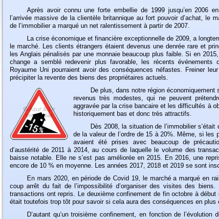
Après
avoir connu une forte embellie de 1999 jusqu’en 2006 en
l’arrivée massive de la clientèle britannique au fort pouvoir d’achat, le m
de l’immobilier a marqué un net ralentissement à partir de 2007.
La
crise économique et financière exceptionnelle de 2009, a longte
le marché. Les clients étrangers étaient devenus une denrée rare et pri
les Anglais pénalisés par une monnaie beaucoup plus faible. Si en 2015,
change a semblé redevenir plus favorable, les récents événements d
Royaume Uni pourraient avoir des conséquences néfastes. Freiner leu
précipiter la revente des biens des propriétaires actuels.
De
plus, dans notre région économiquement s
revenus très modestes, qui ne peuvent prétendre 
aggravée par la crise bancaire et les difficultés à o
historiquement bas et donc très attractifs.
Dès
2008, la situation de l’immobilier s’était 
de la valeur de l’ordre de 15 à 20%. Même, si les 
avaient été prises avec beaucoup de précautio
d’austérité de 2011 à 2014, au cours de laquelle le volume des transac
baisse notable. Elle ne s’est pas améliorée en 2015. En 2016, une repr
encore de 10 % en moyenne. Les années 2017, 2018 et 2019 se sont insc
En
mars 2020, en période de Covid 19, le marché a marqué en rai
coup arrêt du fait de l’impossibilité d’organiser des visites des bien
transactions ont repris. Le deuxième confinement de fin octobre à début d
était toutefois trop tôt pour savoir si cela aura des conséquences en plus 
D’autant
qu’un troisième confinement, en fonction de l’évolution de 