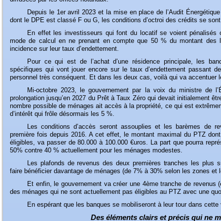
Depuis
le 1er avril 2023 et la mise en place de l’Audit Énergétiqu
dont le DPE est classé F ou G, les conditions d’octroi des crédits se sont
En
effet les investisseurs qui font du locatif se voient pénalisé
mode de calcul en ne prenant en compte que 50 % du montant des loy
incidence sur leur taux d’endettement.
Pour
ce qui est de l’achat d’une résidence principale, les ban
spécifiques qui vont jouer encore sur le taux d’endettement passant de
personnel très conséquent. Et dans les deux cas, voilà qui va accentuer l
Mi-octobre
2023, le gouvernement par la voix du ministre de l
prolongation jusqu’en 2027 du Prêt à Taux Zéro qui devait initialement ê
nombre possible de ménages ait accès à la propriété, ce qui est extrêmem
d’intérêt qui frôle désormais les 5 %.
Les
conditions d’accès seront assouplies et les barèmes de reve
première fois depuis 2016. A cet effet, le montant maximal du PTZ do
éligibles, va passer de 80.000 à 100.000 €uros. La part que pourra repr
50% contre 40 % actuellement pour les ménages modestes.
Les
plafonds de revenus des deux premières tranches les plus su
faire bénéficier davantage de ménages (de 7% à 30% selon les zones et l
Et
enfin, le gouvernement va créer une 4ème tranche de revenus (e
des ménages qui ne sont actuellement pas éligibles au PTZ avec une quot
En
espérant que les banques se mobiliseront à leur tour dans cette v
Des éléments clairs et précis qui ne 