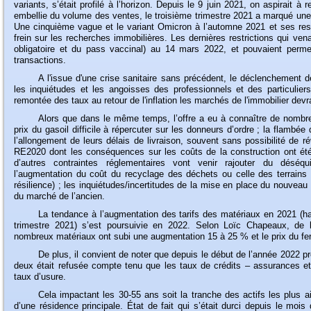
variants, s’était profilé à l’horizon. Depuis le 9 juin 2021, on aspirait 
embellie du volume des ventes, le troisième trimestre 2021 a marqué un
Une cinquième vague et le variant Omicron à l’automne 2021 et ses rest
frein sur les recherches immobilières. Les dernières restrictions qui ven
obligatoire et du pass vaccinal) au 14 mars 2022, et pouvaient permet
transactions.
A
l'issue d'une crise sanitaire sans précédent, le déclenchement d
les inquiétudes et les angoisses des professionnels et des particulier
remontée des taux au retour de l'inflation les marchés de l'immobilier dev
Alors
que dans le même temps, l’offre a eu à connaître de nombre
prix du gasoil difficile à répercuter sur les donneurs d’ordre ; la flambé
l’allongement de leurs délais de livraison, souvent sans possibilité de r
RE2020 dont les conséquences sur les coûts de la construction ont ét
d’autres contraintes réglementaires vont venir rajouter du déséqu
l’augmentation du coût du recyclage des déchets ou celle des terrains co
résilience) ; les inquiétudes/incertitudes de la mise en place du nouvea
du marché de l’ancien.
La
tendance à l’augmentation des tarifs des matériaux en 2021 (
trimestre 2021) s’est poursuivie en 2022. Selon Loïc Chapeaux, de l
nombreux matériaux ont subi une augmentation 15 à 25 % et le prix du fer à
De
plus, il convient de noter que depuis le début de l’année 2022 
deux était refusée compte tenu que les taux de crédits – assurances et
taux d’usure.
Cela
impactant les 30-55 ans soit la tranche des actifs les plus a
d’une résidence principale. État de fait qui s’était durci depuis le mois