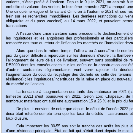
variants, s’était profilé à l’horizon. Depuis le 9 juin 2021, on aspirait 
embellie du volume des ventes, le troisième trimestre 2021 a marqué un
Une cinquième vague et le variant Omicron à l’automne 2021 et ses rest
frein sur les recherches immobilières. Les dernières restrictions qui ven
obligatoire et du pass vaccinal) au 14 mars 2022, et pouvaient permet
transactions.
A
l'issue d'une crise sanitaire sans précédent, le déclenchement d
les inquiétudes et les angoisses des professionnels et des particulier
remontée des taux au retour de l'inflation les marchés de l'immobilier dev
Alors
que dans le même temps, l’offre a eu à connaître de nombre
prix du gasoil difficile à répercuter sur les donneurs d’ordre ; la flambé
l’allongement de leurs délais de livraison, souvent sans possibilité de r
RE2020 dont les conséquences sur les coûts de la construction ont ét
d’autres contraintes réglementaires vont venir rajouter du déséqu
l’augmentation du coût du recyclage des déchets ou celle des terrains co
résilience) ; les inquiétudes/incertitudes de la mise en place du nouvea
du marché de l’ancien.
La
tendance à l’augmentation des tarifs des matériaux en 2021 (
trimestre 2021) s’est poursuivie en 2022. Selon Loïc Chapeaux, de l
nombreux matériaux ont subi une augmentation 15 à 25 % et le prix du fer à
De
plus, il convient de noter que depuis le début de l’année 2022 
deux était refusée compte tenu que les taux de crédits – assurances et
taux d’usure.
Cela
impactant les 30-55 ans soit la tranche des actifs les plus a
d’une résidence principale. État de fait qui s’était durci depuis le mois