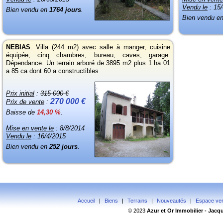
Vendu le
: 15
Bien vendu en
1764 jours
.
Bien vendu e
NEBIAS
. Villa (244 m2) avec salle à manger, cuisine
équipée, cinq chambres, bureau, caves, garage.
Dépendance. Un terrain arboré de 3895 m2 plus
1 ha 01
a 85 ca dont 60 a constructibles
Prix initial
:
315 000 €
270 000 €
Prix de vente
:
Baisse de
14,30 %
.
Mise en vente le
: 8/8/2014
Vendu le
: 16/4/2015
Bien vendu en
252 jours
.
Accueil
|
Biens
|
Terrains
|
Nouveautés
|
Espace ve
© 2023
Azur
et Or Immobilier - Jac