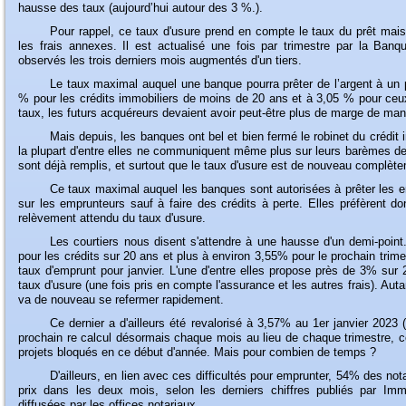
hausse des taux (aujourd’hui autour des 3 %.).
Pour
rappel, ce taux d'usure prend en compte le taux du prêt mais
les frais annexes. Il est actualisé une fois par trimestre par la Ba
observés les trois derniers mois augmentés d'un tiers.
Le
taux maximal auquel une banque pourra prêter de l’argent à un pa
% pour les crédits immobiliers de moins de 20 ans et à 3,05 % pour ce
taux, les futurs acquéreurs devaient avoir peut-être plus de marge de m
Mais
depuis, les banques ont bel et bien fermé le robinet du crédit
la plupart d'entre elles ne communiquent même plus sur leurs barèmes de
sont déjà remplis, et surtout que le taux d'usure est de nouveau complèt
Ce
taux maximal auquel les banques sont autorisées à prêter les e
sur les emprunteurs sauf à faire des crédits à perte. Elles préfèrent do
relèvement attendu du taux d'usure.
Les
courtiers nous disent s'attendre à une hausse d'un demi-point
pour les crédits sur 20 ans et plus à environ 3,55% pour le prochain trim
taux d'emprunt pour janvier. L'une d'entre elles propose près de 3% sur 
taux d'usure (une fois pris en compte l'assurance et les autres frais). Auta
va de nouveau se refermer rapidement.
Ce
dernier a d'ailleurs été revalorisé à 3,57% au 1er janvier 2023
prochain re calcul désormais chaque mois au lieu de chaque trimestre, ce
projets bloqués en ce début d'année. Mais pour combien de temps ?
D'ailleurs
, en lien avec ces difficultés pour emprunter, 54% des no
prix dans les deux mois, selon les derniers chiffres publiés par Imm
diffusées par les offices notariaux.