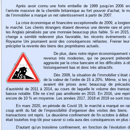
Après
avoir connu une forte embellie de 1999 jusqu’en 2006 en
l’arrivée massive de la clientèle britannique au fort pouvoir d’achat, le m
de l’immobilier a marqué un net ralentissement à partir de 2007.
La
crise économique et financière exceptionnelle de 2009, a longte
le marché. Les clients étrangers étaient devenus une denrée rare et pri
les Anglais pénalisés par une monnaie beaucoup plus faible. Si en 2015,
change a semblé redevenir plus favorable, les récents événements d
Royaume Uni pourraient avoir des conséquences néfastes. Freiner leu
précipiter la revente des biens des propriétaires actuels.
De
plus, dans notre région économiquement s
revenus très modestes, qui ne peuvent prétendre 
aggravée par la crise bancaire et les difficultés à o
historiquement bas et donc très attractifs.
Dès
2008, la situation de l’immobilier s’était 
de la valeur de l’ordre de 15 à 20%. Même, si les 
avaient été prises avec beaucoup de précautio
d’austérité de 2011 à 2014, au cours de laquelle le volume des transac
baisse notable. Elle ne s’est pas améliorée en 2015. En 2016, une repr
encore de 10 % en moyenne. Les années 2017, 2018 et 2019 se sont insc
En
mars 2020, en période de Covid 19, le marché a marqué en rai
coup arrêt du fait de l’impossibilité d’organiser des visites des bien
transactions ont repris. Le deuxième confinement de fin octobre à début d
était toutefois trop tôt pour savoir si cela aura des conséquences en plus 
D’autant
qu’un troisième confinement, en fonction de l’évolution de 