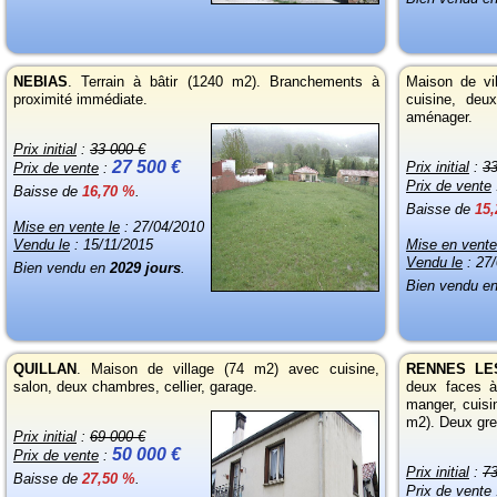
NEBIAS
. Terrain à bâtir (1240 m2). Branchements à
Maison de vi
proximité immédiate.
cuisine, deu
aménager.
Prix initial
:
33 000 €
27 500 €
Prix initial
:
33
Prix de vente
:
Prix de vente
Baisse de
16,70 %
.
Baisse de
15
Mise en vente le
: 27/04/2010
Vendu le
: 15/11/2015
Mise en vente
Vendu le
: 27
Bien vendu en
2029 jours
.
Bien vendu e
QUILLAN
. Maison de village (74 m2) avec cuisine,
RENNES LE
salon, deux chambres, cellier, garage.
deux faces à 
manger, cuisi
m2). Deux gre
Prix initial
:
69 000 €
50 000 €
Prix de vente
:
Prix initial
:
73
Baisse de
27,50 %
.
Prix de vente