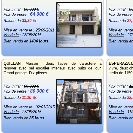
Prix initial
:
96 000 €
Prix initial
:
96
64 000 €
Prix de vente
:
Prix de vente
Baisse de
33,30 %
.
Baisse de
27
Mise en vente le
: 25/09/2011
Mise en vente
Vendu le
: 28/08/2015
Vendu le
: 27
Bien vendu en
1434 jours
.
Bien vendu e
QUILLAN
. Maison deux faces de caractère à
ESPERAZA
.
rénover avec bel escalier intérieur avec puits de jour.
vivre, deux c
Grand garage. Dix pièces.
jardin de 115
Prix initial
:
90 000 €
Prix initial
:
12
80 000 €
Prix de vente
:
Prix de vente
Baisse de
11,10 %
.
Baisse de
22
Mise en vente le
: 02/03/2015
Mise en vente
Vendu le
: 25/05/2015
Vendu le
: 11
Bien vendu en
85 jours
.
Bien vendu e