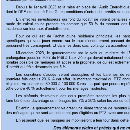
Depuis
le 1er avril 2023 et la mise en place de l’Audit Énergétiqu
dont le DPE est classé F ou G, les conditions d’octroi des crédits se sont
En
effet les investisseurs qui font du locatif se voient pénalisé
mode de calcul en ne prenant en compte que 50 % du montant des loy
incidence sur leur taux d’endettement.
Pour
ce qui est de l’achat d’une résidence principale, les ban
spécifiques qui vont jouer encore sur le taux d’endettement passant de
personnel très conséquent. Et dans les deux cas, voilà qui va accentuer l
Mi-octobre
2023, le gouvernement par la voix du ministre de l
prolongation jusqu’en 2027 du Prêt à Taux Zéro qui devait initialement ê
nombre possible de ménages ait accès à la propriété, ce qui est extrêmem
d’intérêt qui frôle désormais les 5 %.
Les
conditions d’accès seront assouplies et les barèmes de reve
première fois depuis 2016. A cet effet, le montant maximal du PTZ do
éligibles, va passer de 80.000 à 100.000 €uros. La part que pourra repr
50% contre 40 % actuellement pour les ménages modestes.
Les
plafonds de revenus des deux premières tranches les plus su
faire bénéficier davantage de ménages (de 7% à 30% selon les zones et l
Et
enfin, le gouvernement va créer une 4ème tranche de revenus (e
des ménages qui ne sont actuellement pas éligibles au PTZ avec une quot
En
espérant que les banques se mobiliseront à leur tour dans cette v
Des éléments clairs et précis qui ne 