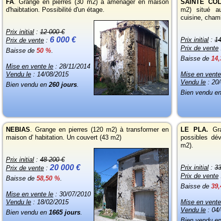
FA
. Grange en pierres (30 m2) à aménager en maison
SAINTE CO
d'haibtation. Possibilité d'un étage.
m2) situé a
cuisine, chamb
Prix initial
:
12 000 €
6 000 €
Prix initial
:
14
Prix de vente
:
Prix de vente
Baisse de
50 %
.
Baisse de
14
Mise en vente le
: 28/11/2014
Vendu le
: 14/08/2015
Mise en vente
Vendu le
: 20
Bien vendu en
260 jours
.
Bien vendu e
NEBIAS
. Grange en pierres (120 m2) à transformer en
LE PLA.
Gr
maison d' habitation. Un couvert (43 m2)
possibles dé
m2).
Prix initial
:
48 200 €
20 000 €
Prix initial
:
33
Prix de vente
:
Prix de vente
Baisse de
58,50 %
.
Baisse de
39
Mise en vente le
: 30/07/2010
Vendu le
: 18/02/2015
Mise en vente
Vendu le
: 04
Bien vendu en
1665 jours
.
Bien vendu e