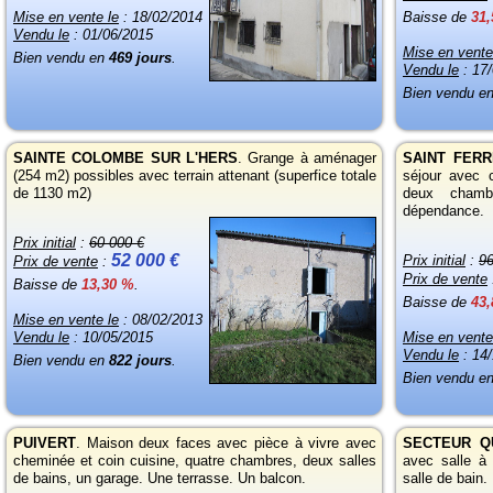
Mise en vente le
: 18/02/2014
Baisse de
31
Vendu le
: 01/06/2015
Mise en vente
Bien vendu en
469 jours
.
Vendu le
: 17
Bien vendu e
SAINTE COLOMBE SUR L'HERS
. Grange à aménager
SAINT FERR
(254 m2) possibles avec terrain attenant (superfice totale
séjour avec 
de 1130 m2)
deux chamb
dépendance.
Prix initial
:
60 000 €
52 000 €
Prix initial
:
96
Prix de vente
:
Prix de vente
Baisse de
13,30 %
.
Baisse de
43
Mise en vente le
: 08/02/2013
Vendu le
: 10/05/2015
Mise en vente
Vendu le
: 14
Bien vendu en
822 jours
.
Bien vendu e
PUIVERT
. Maison deux faces avec pièce à vivre avec
SECTEUR Q
cheminée et coin cuisine, quatre chambres, deux salles
avec salle à
de bains, un garage. Une terrasse. Un balcon.
salle de bain.