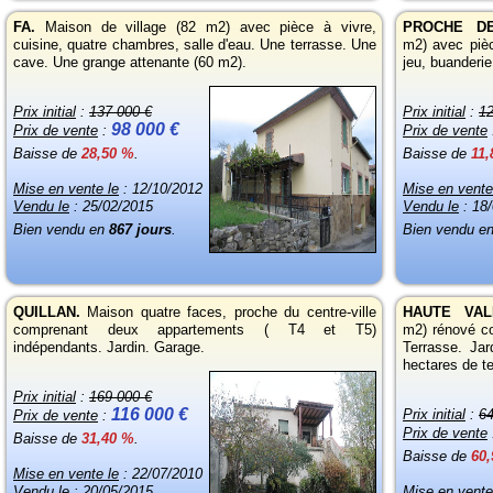
FA.
Maison de village (82 m2) avec pièce à vivre,
PROCHE D
cuisine, quatre chambres, salle d'eau. Une terrasse. Une
m2) avec pièc
cave. Une grange attenante (60 m2).
jeu, buanderie
Prix initial
:
137 000 €
Prix initial
:
12
98 000 €
Prix de vente
:
Prix de vente
Baisse de
28,50 %
.
Baisse de
11
Mise en vente le
: 12/10/2012
Mise en vente
Vendu le
: 25/02/2015
Vendu le
: 18
Bien vendu en
867 jours
.
Bien vendu e
QUILLAN.
Maison quatre faces, proche du centre-ville
HAUTE VA
comprenant deux appartements ( T4 et T5)
m2) rénové c
indépendants. Jardin. Garage.
Terrasse. Jar
hectares de te
Prix initial
:
169 000 €
116 000 €
Prix initial
:
64
Prix de vente
:
Prix de vente
Baisse de
31,40 %
.
Baisse de
60
Mise en vente le
: 22/07/2010
Vendu le
: 20/05/2015
Mise en vente