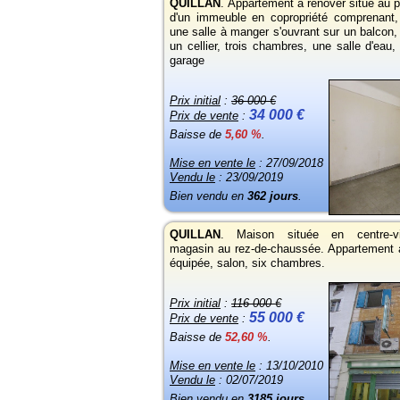
QUILLAN
.
Appartement à rénover situé au p
d'un immeuble en copropriété comprenant,
une salle à manger s'ouvrant sur un balcon,
un cellier, trois chambres, une salle d'eau
garage
Prix initial
:
36 000 €
34 000 €
Prix de vente
:
Baisse de
5,60 %
.
Mise en vente le
: 27/09/2018
Vendu le
: 23/09/2019
Bien vendu en
362 jours
.
QUILLAN
.
Maison située en centre-vi
magasin au rez-de-chaussée. Appartement 
équipée, salon, six chambres.
Prix initial
:
116 000 €
55 000 €
Prix de vente
:
Baisse de
52,60 %
.
Mise en vente le
: 13/10/2010
Vendu le
: 02/07/2019
Bien vendu en
3185 jours
.