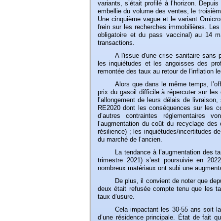
variants, s’était profilé à l’horizon. Depu
embellie du volume des ventes, le troisiè
Une cinquième vague et le variant Omicron
frein sur les recherches immobilières. Les
obligatoire et du pass vaccinal) au 14 m
transactions.
A
l'issue d'une crise sanitaire sans
les inquiétudes et les angoisses des prof
remontée des taux au retour de l'inflation 
Alors
que dans le même temps, l’off
prix du gasoil difficile à répercuter sur l
l’allongement de leurs délais de livraison
RE2020 dont les conséquences sur les co
d’autres contraintes réglementaires vo
l’augmentation du coût du recyclage des dé
résilience) ; les inquiétudes/incertitudes
du marché de l’ancien.
La
tendance à l’augmentation des ta
trimestre 2021) s’est poursuivie en 202
nombreux matériaux ont subi une augmentatio
De
plus, il convient de noter que de
deux était refusée compte tenu que les ta
taux d’usure.
Cela
impactant les 30-55 ans soit la
d’une résidence principale. État de fait q