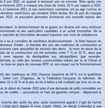
is le 9 juin 2021, on aspirait à retrouver une vie normale. Mais après une
me trimestre 2021 a marqué une chute de moins 19 % par rapport à 2020.
 à l’automne 2021 et ses restrictions sanitaires ont pu agir comme un
 dernières restrictions qui venaient d’être levées (fin du port du masque
ars 2022, et pouvaient permettre d’entrevoir une nouvelle reprise des
 précédent, le déclenchement de la guerre en Ukraine est venu renforcer
essionnels et des particuliers candidats à un achat immobilier. De la
les marchés de l'immobilier devraient traverser une zone de turbulences.
re a eu à connaître de nombreux bouleversements : la forte hausse du
es donneurs d’ordre ; la flambée des prix des matériaux de construction et
, souvent sans possibilité de révision des devis ; la mise en place de la
ûts de la construction ont été estimées entre 7 % et 10 %, alors que
nt venir rajouter du déséquilibre aux déséquilibres (par exemple,
chets ou celle des terrains constructibles induite par la loi Climat et
 de la mise en place du nouveau DPE et son impact sur le fonctionnement
rifs des matériaux en 2021 (hausse moyenne de 18 % sur le quatrième
2. Selon Loïc Chapeaux, de la Fédération française du bâtiment, de
n 15 à 25 % et le prix du fer à béton a été multiplié par trois en un an.
puis le début de l’année 2022 près d’une demande de prêts immobilier sur
ux de crédits – assurances et frais de garantie compris - dépassent le
 tranche des actifs les plus aisés notamment quand il s’agit de l’achat
ui s’était durci depuis le mois d’août. Hélas, on devait s’attendre à une