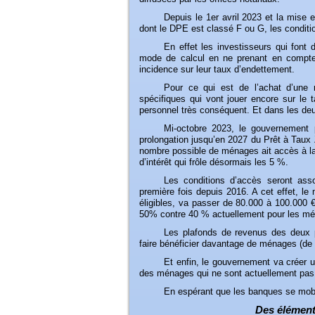
Depuis
le 1er avril 2023 et la mise 
dont le DPE est classé F ou G, les conditio
En
effet les investisseurs qui font 
mode de calcul en ne prenant en compte
incidence sur leur taux d’endettement.
Pour
ce qui est de l’achat d’une r
spécifiques qui vont jouer encore sur le 
personnel très conséquent. Et dans les deux
Mi-octobre
2023, le gouvernement p
prolongation jusqu’en 2027 du Prêt à Taux 
nombre possible de ménages ait accès à la 
d’intérêt qui frôle désormais les 5 %.
Les
conditions d’accès seront assou
première fois depuis 2016. A cet effet, 
éligibles, va passer de 80.000 à 100.000 
50% contre 40 % actuellement pour les m
Les
plafonds de revenus des deux p
faire bénéficier davantage de ménages (de
Et
enfin, le gouvernement va créer u
des ménages qui ne sont actuellement pas 
En
espérant que les banques se mobili
Des éléments