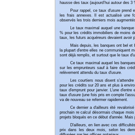
hausse des taux (aujourd’hui autour des 3 
Pour
rappel, ce taux d'usure prend e
les frais annexes. Il est actualisé une 
observés les trois derniers mois augmentés 
Le
taux maximal auquel une banque po
% pour les crédits immobiliers de moins 
taux, les futurs acquéreurs devaient avoir
Mais
depuis, les banques ont bel et b
la plupart d'entre elles ne communiquent 
sont déjà remplis, et surtout que le taux 
Ce
taux maximal auquel les banques 
sur les emprunteurs sauf à faire des crédi
relèvement attendu du taux d'usure.
Les
courtiers nous disent s'attendre
pour les crédits sur 20 ans et plus à envi
taux d'emprunt pour janvier. L'une d'entre
taux d'usure (une fois pris en compte l'assu
va de nouveau se refermer rapidement.
Ce
dernier a d'ailleurs été revalori
prochain re calcul désormais chaque mois a
projets bloqués en ce début d'année. Mais
D'ailleurs
, en lien avec ces difficul
prix dans les deux mois, selon les derni
diffusées par les offices notariaux.