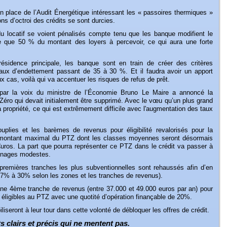
en place de l’Audit Énergétique intéressant les « passoires thermiques »
ns d’octroi des crédits se sont durcies.
du locatif se voient pénalisés compte tenu que les banque modifient le
 que 50 % du montant des loyers à percevoir, ce qui aura une forte
ésidence principale, les banque sont en train de créer des critères
taux d’endettement passant de 35 à 30 %. Et il faudra avoir un apport
 cas, voilà qui va accentuer les risques de refus de prêt.
ar la voix du ministre de l’Économie Bruno Le Maire a annoncé la
Zéro qui devait initialement être supprimé. Avec le vœu qu’un plus grand
propriété, ce qui est extrêmement difficile avec l'augmentation des taux
plies et les barèmes de revenus pour éligibilité revalorisés pour la
le montant maximal du PTZ dont les classes moyennes seront désormais
€uros. La part que pourra représenter ce PTZ dans le crédit va passer à
énages modestes.
remières tranches les plus subventionnelles sont rehaussés afin d’en
 7% à 30% selon les zones et les tranches de revenus).
ne 4ème tranche de revenus (entre 37.000 et 49.000 euros par an) pour
éligibles au PTZ avec une quotité d’opération finançable de 20%.
seront à leur tour dans cette volonté de débloquer les offres de crédit.
 clairs et précis qui ne mentent pas.