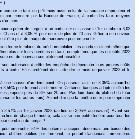
%.).
n compte le taux du prêt mais aussi celui de l'assurance-emprunteur et
fois par trimestre par la Banque de France, à partir des taux moyens
d'un tiers.
urra prêter de l’argent à un particulier est passé le 1er octobre à 3,03
de 20 ans et à 3,05 % pour ceux de plus de 20 ans. Grâce à ce nouveau
 peut-être plus de marge de manœuvre pour emprunter.
ien fermé le robinet du crédit immobilier. Les courtiers disent même que
même plus sur leurs barèmes de taux, compte tenu que les objectifs 2022
d'usure est de nouveau complètement obsolète.
sont autorisées à prêter les empêche de répercuter leurs propres coûts
ts à perte. Elles préfèrent donc attendre le mois de janvier 2023 et le
 à une hausse d'un demi-point. On passerait ainsi de 3,05% aujourd'hui
ron 3,55% pour le prochain trimestre. Certaines banques adaptent déjà les
 elles propose près de 3% sur 20 ans. Pas loin donc du plafond du futur
rance et les autres frais). Autant dire que la fenêtre de tir pour emprunter
sé à 3,57% au 1er janvier 2023 (au lieu de 3,05% auparavant). Avant son
u lieu de chaque trimestre, cela laisse une petite fenêtre pour tous les
 pour combien de temps ?
tés pour emprunter, 54% des notaires anticipent désormais une baisse des
ers chiffres publiés par Immonot, le portail d'annonces immobilières