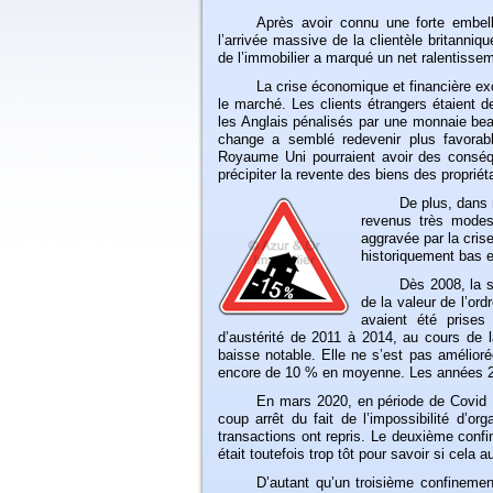
Après
avoir connu une forte embel
l’arrivée massive de la clientèle britanniq
de l’immobilier a marqué un net ralentissem
La
crise économique et financière ex
le marché. Les clients étrangers étaient 
les Anglais pénalisés par une monnaie bea
change a semblé redevenir plus favorab
Royaume Uni pourraient avoir des conséq
précipiter la revente des biens des propriét
De
plus, dans 
revenus très modest
aggravée par la crise
historiquement bas et
Dès
2008, la si
de la valeur de l’or
avaient été prises
d’austérité de 2011 à 2014, au cours de l
baisse notable. Elle ne s’est pas amélior
encore de 10 % en moyenne. Les années 20
En
mars 2020, en période de Covid 1
coup arrêt du fait de l’impossibilité d’o
transactions ont repris. Le deuxième confi
était toutefois trop tôt pour savoir si cela
D’autant
qu’un troisième confinement,