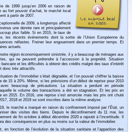
lie de 1999 jusqu’en 2006 en raison de
ue au fort pouvoir d’achat, le marché local
ent à partir de 2007.
ceptionnelle de 2009, a longtemps affecté
devenus une denrée rare et principalement
ucoup plus faible. Si en 2015, le taux de
le, les récents événements dont la sortie de l’Union Européenne du
uences néfastes. Freiner leur engouement dans un premier temps. Et
aires actuels.
notre région économiquement sinistrée, il y a beaucoup de ménages aux
es, qui ne peuvent prétendre à l’accession à la propriété. Situation
 bancaire et les difficultés à obtenir des crédits malgré des taux d’intérêt
 donc très attractifs.
tuation de l’immobilier s’était dégradée, et l’on pouvait chiffrer la baisse
dre de 15 à 20%. Même, si les prévisions d’un début de reprise pour 2010
 avec beaucoup de précautions. La situation a perduré en période
aquelle le volume des transactions a été en stagnation. Et les prix en
ée en 2015. En 2016, une reprise s’est amorcée mais les prix ont chuté
17, 2018 et 2019 se sont inscrites dans la même analyse.
9, le marché a marqué en raison du confinement imposé par l’État, un
rganiser des visites des biens. Depuis le déconfinement du 11 mai, les
nement de fin octobre à début décembre 2020 a rajouté à l’incertitude. Il
 aura des conséquences en plus ou moins sur la valeur de l’immobilier.
 en fonction de l’évolution de la situation sanitaire et l’apparition des