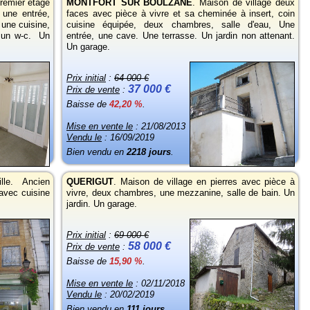
remier étage
MONTFORT SUR BOULZANE
.
Maison de village deux
 une entrée,
faces avec pièce à vivre et sa cheminée à insert, coin
 une cuisine,
cuisine équipée, deux chambres, salle d'eau, Une
, un w-c. Un
entrée, une cave. Une terrasse. Un jardin non attenant.
Un garage.
Prix initial
:
64 000 €
37 000 €
Prix de vente
:
Baisse de
42,20 %
.
Mise en vente le
: 21/08/2013
Vendu le
: 16/09/2019
Bien vendu en
2218 jours
.
lle. Ancien
QUERIGUT
. Maison de village en pierres avec pièce à
avec cuisine
vivre, deux chambres, une mezzanine, salle de bain. Un
jardin. Un garage.
Prix initial
:
69 000 €
58 000 €
Prix de vente
:
Baisse de
15,90 %
.
Mise en vente le
: 02/11/2018
Vendu le
: 20/02/2019
Bien vendu en
111 jours
.