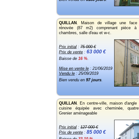
QUILLAN
.
Maison de village une face 
rénovée (87 m2) comprenant pièce à v
chambres, salle d'eau et w-c.
Prix initial
:
75 000 €
63 000 €
Prix de vente
:
Baisse de
16 %
.
Mise en vente le
: 21/06/2019
Vendu le
: 25/09/2019
Bien vendu en
97 jours
.
QUILLAN
.
En centre-ville, maison d'angle
cuisine équipée avec cheminée, quatr
Grenier aménageable
Prix initial
:
127 000 €
85 000 €
Prix de vente
:
Baisse de
33,10 %
.