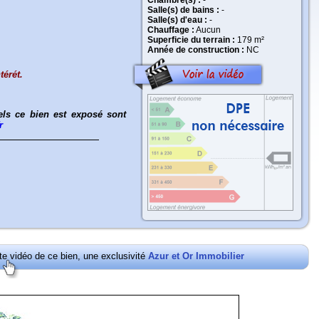
Chambre(s) :
-
Salle(s) de bains :
-
Salle(s) d'eau :
-
Chauffage :
Aucun
Superficie du terrain :
179 m²
Année de construction :
NC
térét.
els ce bien est exposé sont
r
ite vidéo de ce bien, une exclusivité
Azur et Or Immobilier