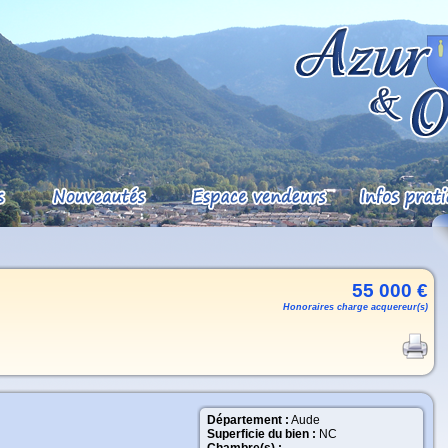
55 000 €
Honoraires charge acquereur(s)
Département :
Aude
Superficie du bien :
NC